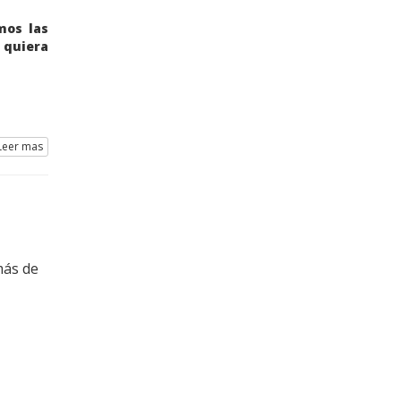
mos las
 quiera
eer mas
más de