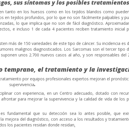
esgos, sus síntomas y los posibles tratamientos
n tanto en los huesos como en los tejidos blandos como pueden
os en tejidos profundos, por lo que no son fácilmente palpables y p
nzadas, lo que implica que no son de fácil diagnóstico. Aproximada
ectos, e incluso 1 de cada 4 pacientes reciben tratamiento inicial 
sten más de 150 variedades de este tipo de cáncer. Su incidencia es
 tumores malignos diagnosticados. Los Sarcomas son el tercer tipo 
, suponen unos 2.700 nuevos casos al año, y son responsables del 
o temprano, el tratamiento y la investigac
tratamiento por equipos profesionales expertos mejoran el pronóstic
supervivencia
.
ciplinar con experiencia, en un Centro adecuado, dotado con recur
afrontar para mejorar la supervivencia y la calidad de vida de los 
 es fundamental que su detección sea lo antes posible, que ex
 la mejora del diagnóstico, con acceso a los resultados y tratamien
dos los pacientes residan donde residan
.