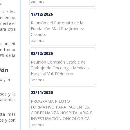
.
Leer mas
 ser los
17/12/2026
ueden no
Reunión del Patronato de la
mente el
Fundación Mari Paz Jiménez
para otra
Casado.
Leer mas
 de un 1%
de tumor
03/12/2026
2% de la
Reunión Comisión Estable de
Trabajo de Oncología Médica -
ión
Hospital Vall D´Hebron
o y la
Leer mas
23/11/2026
sos y la
pacientes
PROGRAMA PILOTO
FORMATIVO PARA PACIENTES.
GOBERNANZA HOSPITALARIA E
ista más
INVESTIGACIÓN ONCOLÓGICA
tos y con
Leer mas