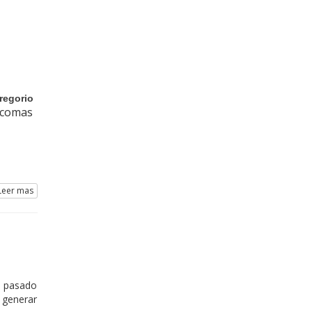
Gregorio
arcomas
eer mas
l pasado
 generar