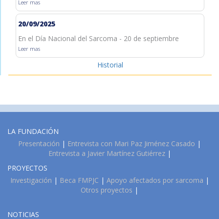
Leer mas
20/09/2025
En el Día Nacional del Sarcoma - 20 de septiembre
Leer mas
Historial
LA FUNDACIÓN
Presentación
|
Entrevista con Mari Paz Jiménez Casado
|
Entrevista a Javier Martínez Gutiérrez
|
PROYECTOS
Investigación
|
Beca FMPJC
|
Apoyo afectados por sarcoma
|
Otros proyectos
|
NOTICIAS