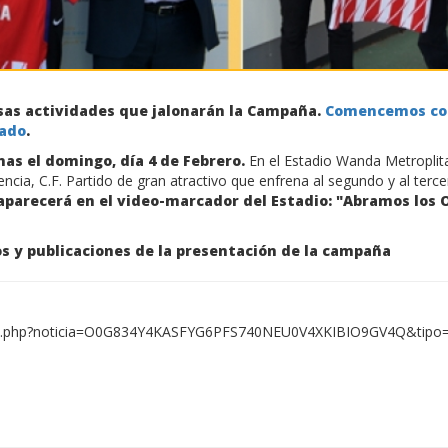
sas actividades que jalonarán la Campaña.
Comencemos co
tado
.
nas el domingo, día 4 de Febrero.
En el Estadio Wanda Metroplit
lencia, C.F. Partido de gran atractivo que enfrena al segundo y al terc
aparecerá en el video-marcador del Estadio: "Abramos los O
s y publicaciones de la presentación de la campaña
ticia.php?noticia=O0G834Y4KASFYG6PFS740NEU0V4XKIBIO9GV4Q&tip