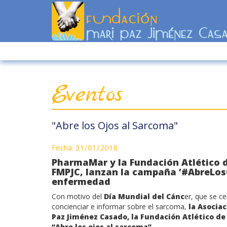
Eventos
"Abre los Ojos al Sarcoma"
Fecha: 31/01/2018
PharmaMar y la Fundación Atlético d
FMPJC, lanzan la campaña ‘#AbreLos
enfermedad
Con motivo del
Día Mundial del Cánc
er, que se c
concienciar e informar sobre el sarcoma,
la Asocia
Paz Jiménez Casado, la Fundación Atlético 
“Abre los ojos al sarcoma”
.